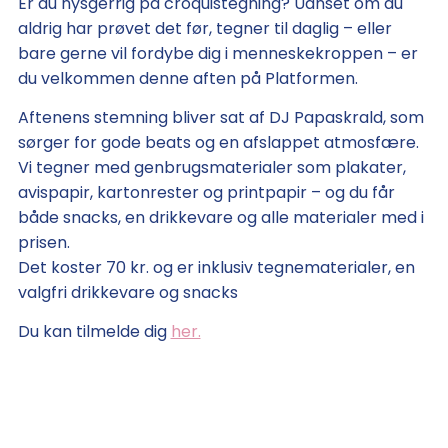
Er du nysgerrig på croquistegning? Uanset om du
aldrig har prøvet det før, tegner til daglig – eller
bare gerne vil fordybe dig i menneskekroppen – er
du velkommen denne aften på Platformen.
Aftenens stemning bliver sat af DJ Papaskrald, som
sørger for gode beats og en afslappet atmosfære.
Vi tegner med genbrugsmaterialer som plakater,
avispapir, kartonrester og printpapir – og du får
både snacks, en drikkevare og alle materialer med i
prisen.
Det koster 70 kr. og er inklusiv tegnematerialer, en
valgfri drikkevare og snacks
Du kan tilmelde dig
her.