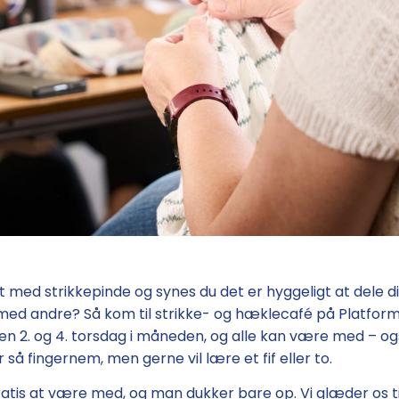
t med strikkepinde og synes du det er hyggeligt at dele d
med andre? Så kom til strikke- og hæklecafé på Platform
n 2. og 4. torsdag i måneden, og alle kan være med – og
r så fingernem, men gerne vil lære et fif eller to.
ratis at være med, og man dukker bare op. Vi glæder os ti