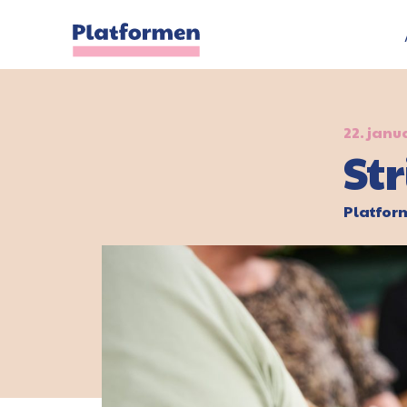
22. janu
St
Platfo