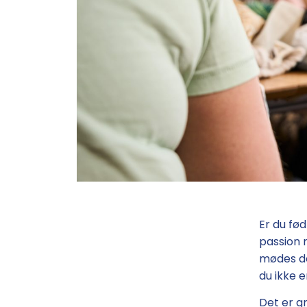
Er du fød
passion 
mødes de
du ikke e
Det er g