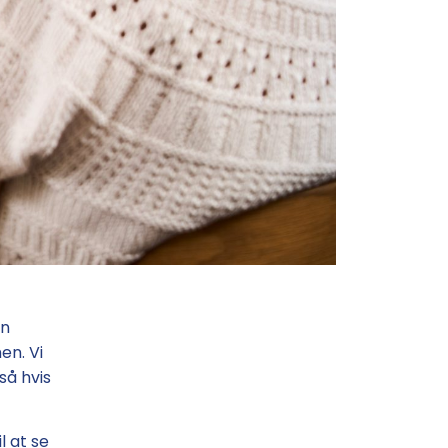
in
en. Vi
så hvis
l at se