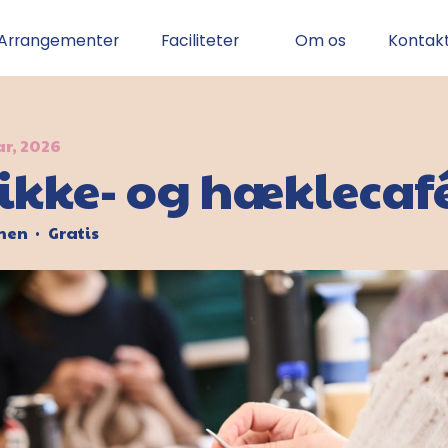
Arrangementer
Faciliteter
Om os
Kontak
ar, 2026
rikke- og hæklecaf
rmen
Gratis
•