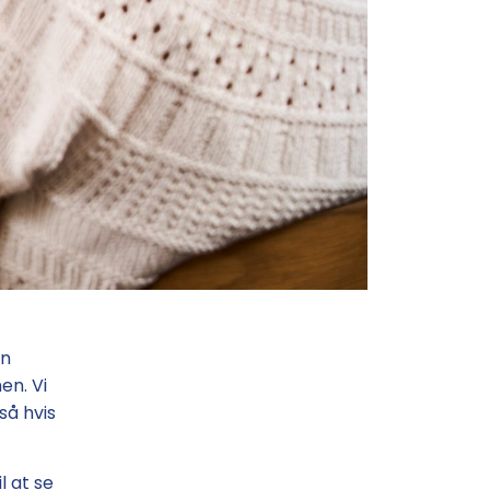
in
en. Vi
så hvis
l at se