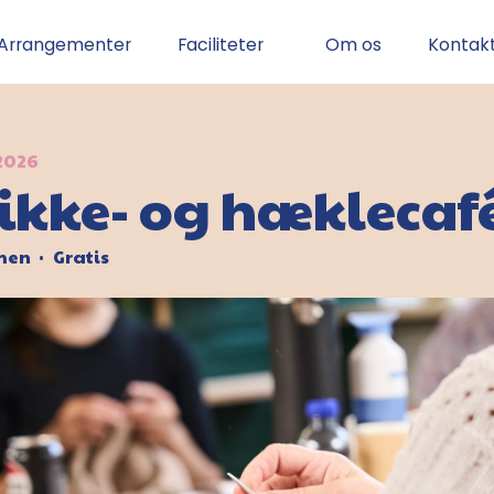
Arrangementer
Faciliteter
Om os
Kontak
 2026
rikke- og hæklecaf
rmen
Gratis
•