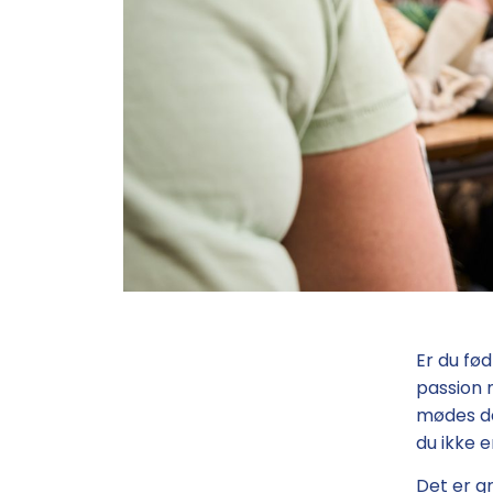
Er du fød
passion 
mødes de
du ikke e
Det er g