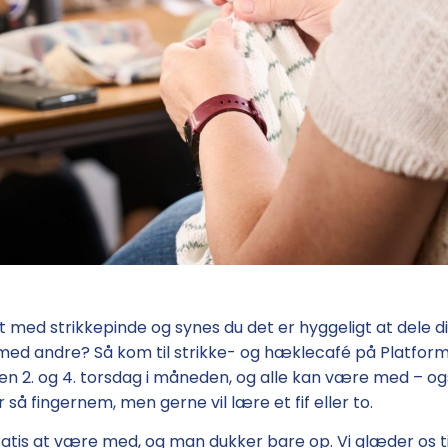
t med strikkepinde og synes du det er hyggeligt at dele d
med andre? Så kom til strikke- og hæklecafé på Platform
n 2. og 4. torsdag i måneden, og alle kan være med – og
r så fingernem, men gerne vil lære et fif eller to.
ratis at være med, og man dukker bare op. Vi glæder os ti