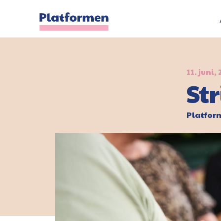
11. juni,
St
Platfo