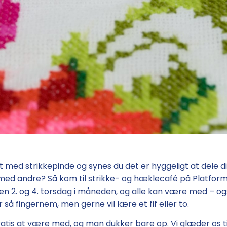
t med strikkepinde og synes du det er hyggeligt at dele d
med andre? Så kom til strikke- og hæklecafé på Platform
n 2. og 4. torsdag i måneden, og alle kan være med – og
r så fingernem, men gerne vil lære et fif eller to.
ratis at være med, og man dukker bare op. Vi glæder os ti