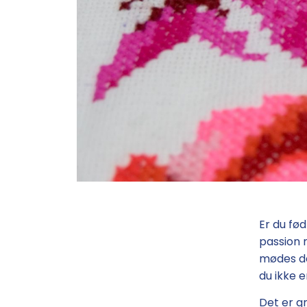
Er du fød
passion 
mødes de
du ikke e
Det er g