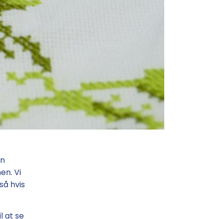
in
en. Vi
så hvis
l at se