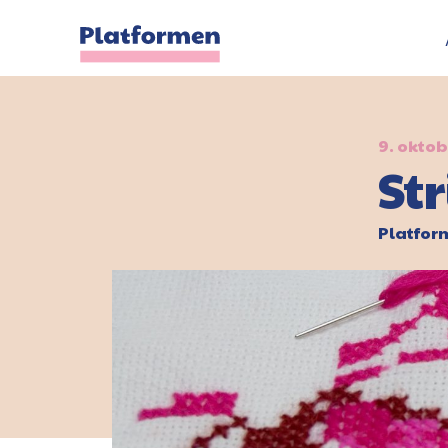
9. oktob
St
Platfo