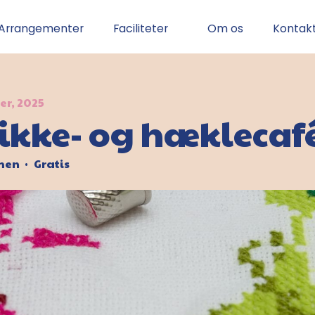
Arrangementer
Faciliteter
Om os
Kontak
er, 2025
rikke- og hæklecaf
rmen
Gratis
•